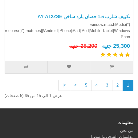
تكييف شارب 1.5 حصان بارد ساخن AY-A12ZSE
(window.matchMedia("
inter:coarse)").matches||/Android|iPhone|iPad|iPod|Mobile|Tablet|Windows
Phon..
25,300 جنيه
28,290 جنيه
>|
>
5
4
3
2
1
عرض 1 الى 15 من 65 (5 صفحات)
معلومات
من نحن
معلومات الشحن والتوصيل