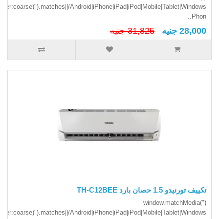
inter:coarse)").matches||/Android|iPhone|iPad|iPod|Mobile|Tablet|Windows
Phon..
28,000 جنيه
31,825 جنيه
تكييف تورنيدو 1.5 حصان بارد TH-C12BEE
(window.matchMedia("
inter:coarse)").matches||/Android|iPhone|iPad|iPod|Mobile|Tablet|Windows