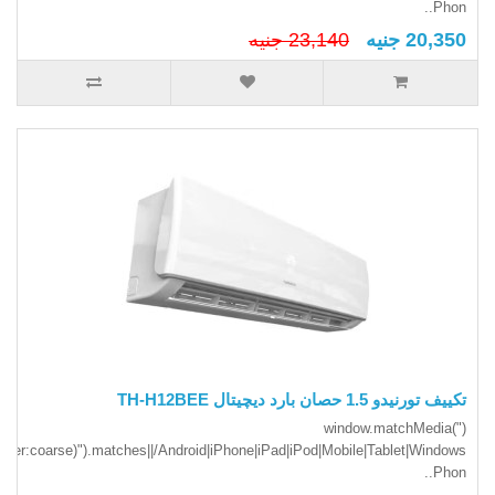
Phon..
20,350 جنيه
23,140 جنيه
تكييف تورنيدو 1.5 حصان بارد ديچيتال TH-H12BEE
(window.matchMedia("
inter:coarse)").matches||/Android|iPhone|iPad|iPod|Mobile|Tablet|Windows
Phon..