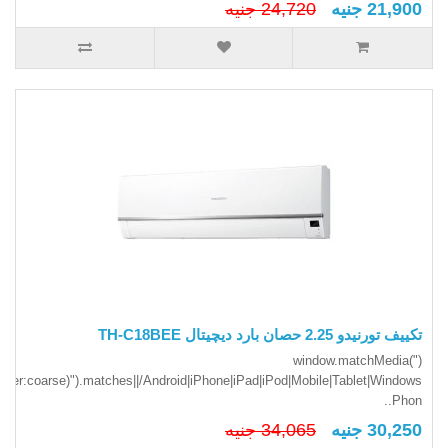
21,900 جنيه
24,720 جنيه
تكييف تورنيدو 2.25 حصان بارد ديچيتال TH-C18BEE
(window.matchMedia("
inter:coarse)").matches||/Android|iPhone|iPad|iPod|Mobile|Tablet|Windows
Phon..
30,250 جنيه
34,065 جنيه